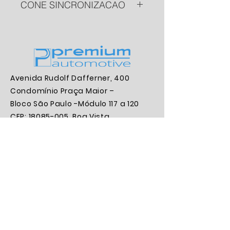
CONE SINCRONIZACAO
PN
: 9472600545
Aplicação:
CONE
SINCRONIZACAO
Marca:
TAS
Avenida Rudolf Dafferner, 400
Condomínio Praça Maior –
Bloco São Paulo -Módulo 117 a 120
CEP:
18085-005
, Boa Vista,
Sorocaba/SP
Contatos