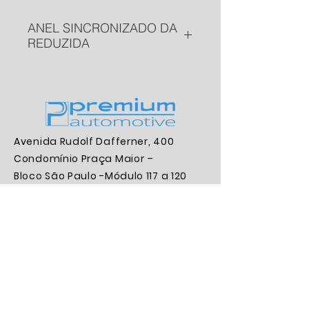
ANEL SINCRONIZADO DA
REDUZIDA
PN
: 8171737
Aplicação:
ANEL
SINCRONIZADO DA REDUZIDA
Marca:
TAS
Avenida Rudolf Dafferner, 400
Condomínio Praça Maior –
Bloco São Paulo -Módulo 117 a 120
CEP:
18085-005
, Boa Vista,
Sorocaba/SP
Contatos